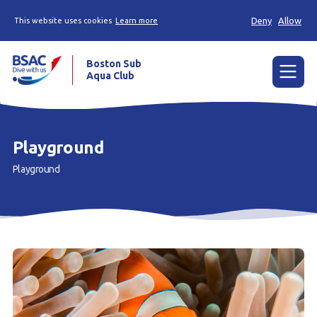
Deny
Allow
This website uses cookies
Learn more
Boston Sub
Aqua Club
Menu
Home
Playground
Try scuba diving
Playground
Learn to scuba dive
Already a diver?
Our club
Contact us
Book a Try Dive