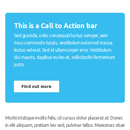
This is a Call to Action bar
Sed gravida, odio consequat luctus semper, sem
risus commodo turpis, vestibulum euismod massa
lectus vel erat. Sed id ullamcorper eros. Vestibulum
dui mauris, dapibus eu leo et, sollicitudin fermentum
justo.
Find out more
Morbi tristique mollis felis, id cursus dolor placerat at. Donec
in elit aliquam, pretium leo sed, pulvinar tellus. Maecenas vitae