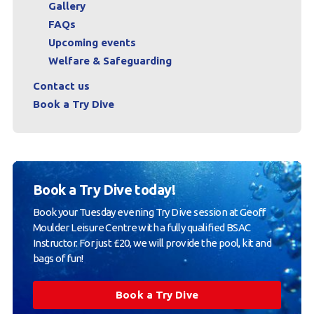
Gallery
FAQs
Upcoming events
Welfare & Safeguarding
Contact us
Book a Try Dive
Book a Try Dive today!
Book your Tuesday evening Try Dive session at Geoff
Moulder Leisure Centre with a fully qualified BSAC
Instructor. For just £20, we will provide the pool, kit and
bags of fun!
Book a Try Dive