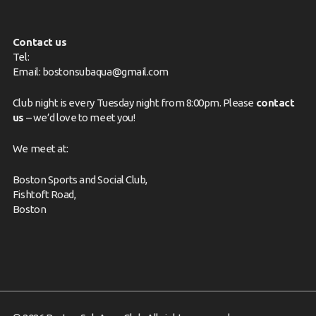
Contact us
Tel:
Email:
bostonsubaqua@gmail.com
Club night is every Tuesday night from 8:00pm. Please
contact
us
– we’d love to meet you!
We meet at:
Boston Sports and Social Club,
Fishtoft Road,
Boston